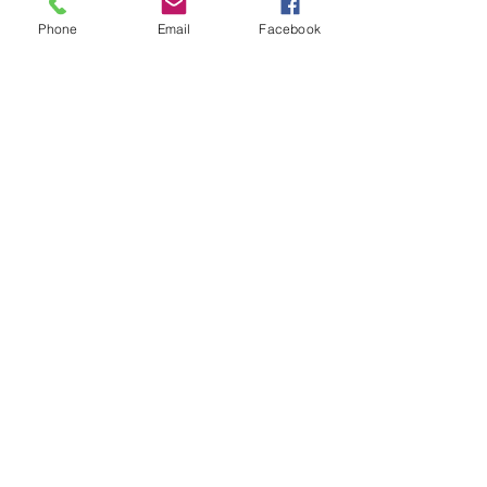
Phone
Email
Facebook
Imperdible!
USD
2319.-
7
nights
Quiero recibir más información
Viamonte 773 piso 2 A - Buenos Aires, Argentina