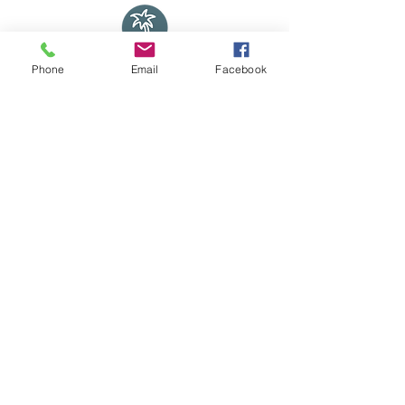
Phone
Email
Facebook
Quiero recibir más información
Viamonte 773 piso 2 A - Buenos Aires, Argentina
- Company name: GTV TRAVEL SA - File: 14,574
Cuit:
30-71157178-3
- Mail:
info@aeromundo.com.ar
© All rights reserved
"The owner of the personal data has the power
to exercise the right of access to them free of