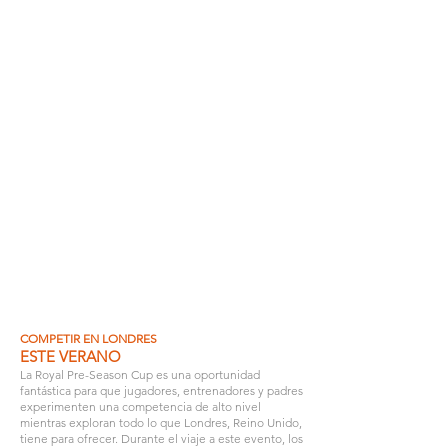
FINALES:
-
NIVEL:
Medio-Alto.
DURACION DE LOS JUEGOS:
Varias
INSTALACIONES DE
FUTBOL:
Universidad Bradfield.
ALOJAMIENTO:
Universidad Bradfield.
TRANSPORTE:
Incluido.
ACADEMIAS PROFESIONALES:
Reading
FC, Brighton, Tottenham, Arsenal,
Chelsea, Fulham, AIK.
COMPETIR EN LONDRES
ESTE VERANO
La Royal Pre-Season Cup es una oportunidad
fantástica para que jugadores, entrenadores y padres
experimenten una competencia de alto nivel
mientras exploran todo lo que Londres, Reino Unido,
tiene para ofrecer. Durante el viaje a este evento, los