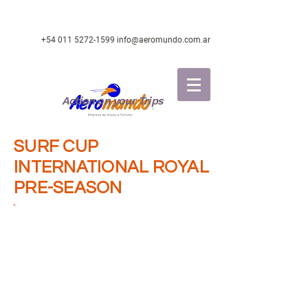
+54 011 5272-1599
info@aeromundo.com.ar
Action on your Trips
SURF CUP
INTERNATIONAL ROYAL
PRE-SEASON
UBICACION:
Reading, Reino Unido.
GRUPOS DE EDAD:
Chicos: U19, U16,
U14.
Chicas: U16, U14.
FECHA DE LA COMPETENCIA:
15 al 17
de Agosto de 2025