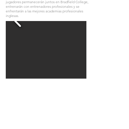
jugadores permanecerán juntos en Bradfield College,
entrenarán con entrenadores profesionales y se
enfrentarán a las mejores academias profesionales
inglesas.