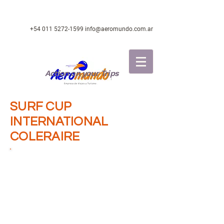
+54 011 5272-1599
info@aeromundo.com.ar
Action on your Trips
SURF CUP
INTERNATIONAL
COLERAIRE
UBICACION:
Coleraine, Irlanda del
Norte.
GRUPOS DE EDAD:
Chicos: U16, U14,
U13.
Chicas: U16, U14.
FECHA DE LA COMPETENCIA:
18 al 25