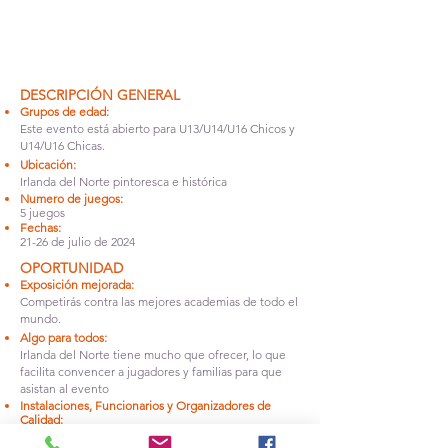
DESCRIPCIÓN GENERAL
Grupos de edad:
Este ev
ento está abierto para U13/U14/U16 Chico
s y
U14/U16 Chic
as.
Ubicación:
Irlanda del Norte pintoresca e histórica
Numero de juegos:
5 juegos
Fe
chas:
21-26 de julio de 2024
OPORTUNIDAD
Exposición mejorada:
Competirás contra las mejores academias de todo el
mundo.
Algo para todos:
Irlanda del Norte tiene mucho que ofrecer, lo que
facilita convencer a jugadores y familias para que
asistan al evento
Instalaciones, Funcionarios y Organizadores de
Calidad:
El evento tiene más de 40 años y ha sobrevivido