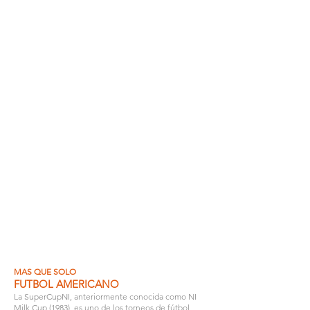
de Julio de 2025
FINALES:
-
NIVEL:
Alto.
DURACION DE LOS JUEGOS:
Varias.
INSTALACIONES DE FUTBOL:
Varias.
ALOJAMIENTO:
Universidad Coleraine.
TRANSPORTE:
Incluido.
ACADEMIAS PROFESIONALES:
Manchester United, Newcastle United,
Leeds United, Seleccion Nacional de
NI, Seleccioln Nacional de Irlanda,
Glasgow Rangers, Celtic, Shelbourne,
Brighton.
MAS QUE SOLO
FUTBOL AMERICANO
La SuperCupNI, anteriormente conocida como NI
Milk Cup (1983), es uno de los torneos de fútbol