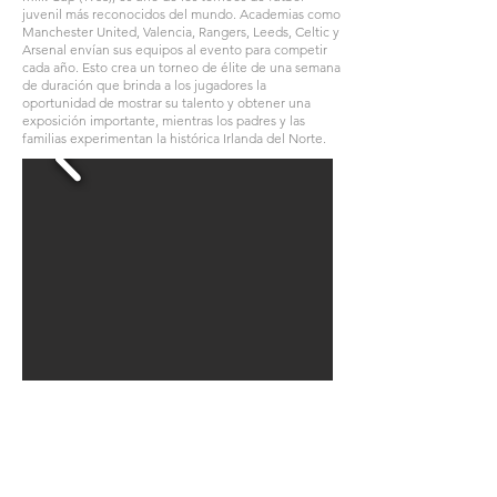
juvenil más reconocidos del mundo. Academias como
Manchester United, Valencia, Rangers, Leeds, Celtic y
Arsenal envían sus equipos al evento para competir
cada año. Esto crea un torneo de élite de una semana
de duración que brinda a los jugadores la
oportunidad de mostrar su talento y obtener una
exposición importante, mientras los padres y las
familias experimentan la histórica Irlanda del Norte.